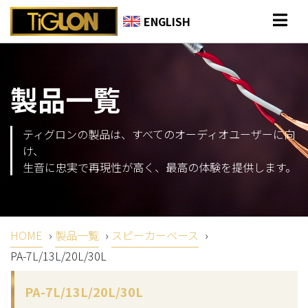
ENGLISH
製品一覧
ティグロンの製品は、すべてのオーディオユーザーに向
け、
生音に忠実で再現性が高く、最高の体験を提供します。
HOME
›
製品一覧
›
スピーカーベース
›
PA-7L/13L/20L/30L
PA-7L/13L/20L/30L