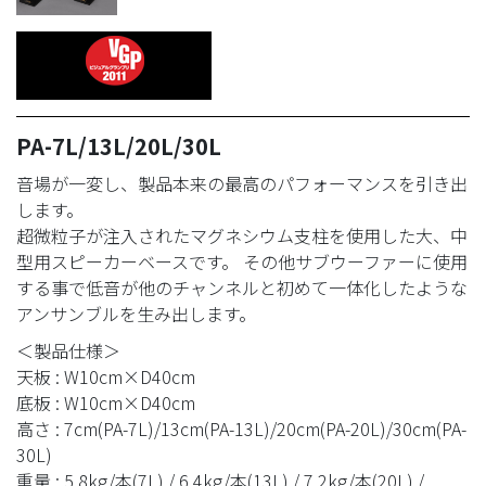
PA-7L/13L/20L/30L
音場が一変し、製品本来の最高のパフォーマンスを引き出
します。
超微粒子が注入されたマグネシウム支柱を使用した大、中
型用スピーカーベースです。 その他サブウーファーに使用
する事で低音が他のチャンネルと初めて一体化したような
アンサンブルを生み出します。
＜製品仕様＞
天板 : W10cm×D40cm
底板 : W10cm×D40cm
高さ : 7cm(PA-7L)/13cm(PA-13L)/20cm(PA-20L)/30cm(PA-
30L)
重量 : 5.8kg/本(7L) / 6.4kg/本(13L) / 7.2kg/本(20L) /