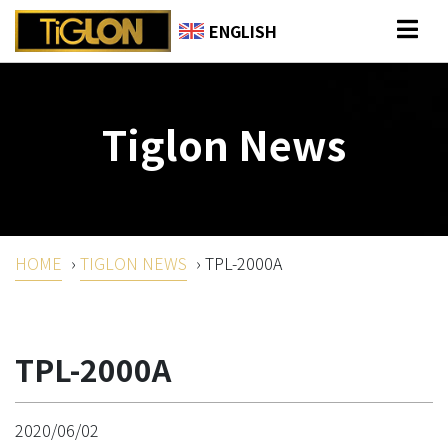
ENGLISH
Tiglon News
HOME
›
TIGLON NEWS
›
TPL-2000A
TPL-2000A
2020/06/02