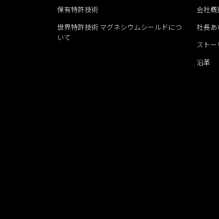
保有特許技術
会社概
世界特許技術 マグネシウムシールドにつ
社長あ
いて
ストー
沿革