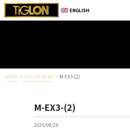
ENGLISH
HOME
›
TIGLON NEWS
›
M-EX3-(2)
M-EX3-(2)
2020/06/29