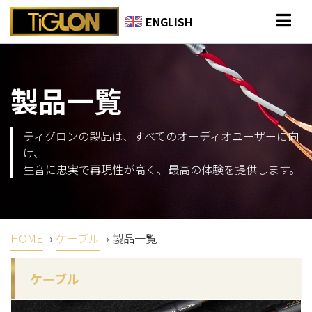
ENGLISH
製品一覧
ティグロンの製品は、すべてのオーディオユーザーに向
け、
生音に忠実で再現性が高く、最高の体験を提供します。
HOME
›
ケーブル
›
製品一覧
ケーブル